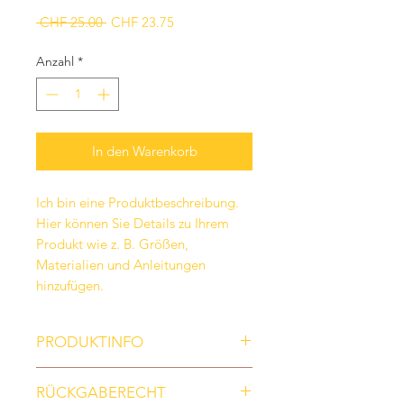
Standardpreis
Sale-
 CHF 25.00 
CHF 23.75
Preis
Anzahl
*
In den Warenkorb
Ich bin eine Produktbeschreibung.
Hier können Sie Details zu Ihrem
Produkt wie z. B. Größen,
Materialien und Anleitungen
hinzufügen.
PRODUKTINFO
Ich bin ein Produktdetail. Hier
RÜCKGABERECHT
können Sie Details zu Ihrem Produkt